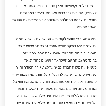
בנשים בלתי מקצועיות: חלקן תמיד חוות אורגזמה, אחרות
לעיתים, והסיבות לכך רבות ומגוונות, בעיקר במפגשים
מזדמנים שבהם ההתלהבות גבוהה אך ההיכרות עם גופו של
האחר פחותה.
ומה שחשוב לז male לקוחות — פגישה עם אישה עירומה
ומושלמת היא בעיקר חוויית אושר. זה כל מה שחשוב. כל
השאר זה בונוס. הם אולי יאמרו שהם מחפשים אישה
בלונדינית גבוהה עם שיער ארוך ועיניים כחולות, אך
כשמופיעה מלווה קצרה עם שיער קצר, גזרה חמודה וחיוך
נשי, אין שום דבר שיכול להתעלות על ההתרשמות מהרגע —
פתאום היא נראית הכי מושלמת, והחלום שהגשימה הוא כל
מה שרצו. הם אוהבים באמונה מלאה, עד הפגישה הבאה,
שבה יבקשו לגלות שוב את הפנטזיה של האישה הגבוהה,
הלחיים, והיא תתמלא באור ותחושה של אהבה אינסופית.