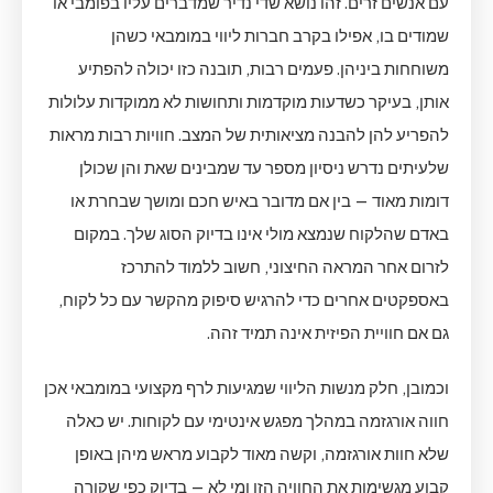
עם אנשים זרים. זהו נושא שדי נדיר שמדברים עליו בפומבי או
שמודים בו, אפילו בקרב חברות ליווי במומבאי כשהן
משוחחות ביניהן. פעמים רבות, תובנה כזו יכולה להפתיע
אותן, בעיקר כשדעות מוקדמות ותחושות לא ממוקדות עלולות
להפריע להן להבנה מציאותית של המצב. חוויות רבות מראות
שלעיתים נדרש ניסיון מספר עד שמבינים שאת והן שכולן
דומות מאוד — בין אם מדובר באיש חכם ומושך שבחרת או
באדם שהלקוח שנמצא מולי אינו בדיוק הסוג שלך. במקום
לזרום אחר המראה החיצוני, חשוב ללמוד להתרכז
באספקטים אחרים כדי להרגיש סיפוק מהקשר עם כל לקוח,
גם אם חוויית הפיזית אינה תמיד זהה.
וכמובן, חלק מנשות הליווי שמגיעות לרף מקצועי במומבאי אכן
חווה אורגזמה במהלך מפגש אינטימי עם לקוחות. יש כאלה
שלא חוות אורגזמה, וקשה מאוד לקבוע מראש מיהן באופן
קבוע מגשימות את החוויה הזו ומי לא — בדיוק כפי שקורה