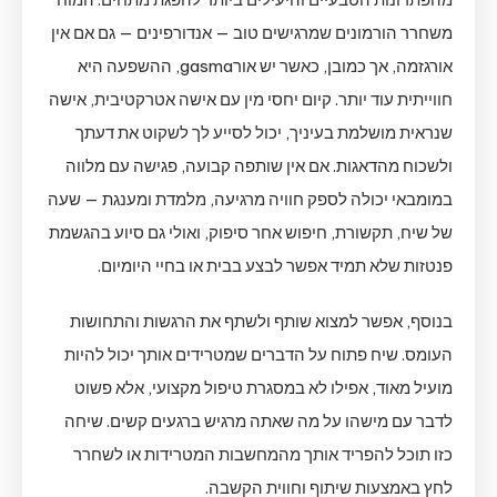
משחרר הורמונים שמרגישים טוב — אנדורפינים — גם אם אין
אורגזמה, אך כמובן, כאשר יש אורgasma, ההשפעה היא
חווייתית עוד יותר. קיום יחסי מין עם אישה אטרקטיבית, אישה
שנראית מושלמת בעיניך, יכול לסייע לך לשקוט את דעתך
ולשכוח מהדאגות. אם אין שותפה קבועה, פגישה עם מלווה
במומבאי יכולה לספק חוויה מרגיעה, מלמדת ומענגת — שעה
של שיח, תקשורת, חיפוש אחר סיפוק, ואולי גם סיוע בהגשמת
פנטזות שלא תמיד אפשר לבצע בבית או בחיי היומיום.
בנוסף, אפשר למצוא שותף ולשתף את הרגשות והתחושות
העומס. שיח פתוח על הדברים שמטרידים אותך יכול להיות
מועיל מאוד, אפילו לא במסגרת טיפול מקצועי, אלא פשוט
לדבר עם מישהו על מה שאתה מרגיש ברגעים קשים. שיחה
כזו תוכל להפריד אותך מהמחשבות המטרידות או לשחרר
לחץ באמצעות שיתוף וחווית הקשבה.