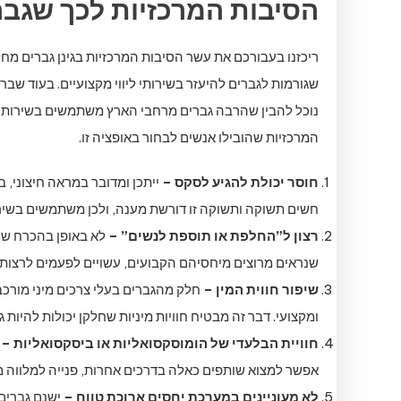
הסיבות המרכזיות לכך שגברים
ריכזנו בעבורכם את עשר הסיבות המרכזיות בגינן גברים מחליט
שגורמות לגברים להיעזר בשירותי ליווי מקצועיים. בעוד שב
נוכל להבין שהרבה גברים מרחבי הארץ משתמשים בשירותי ליו
המרכזיות שהובילו אנשים לבחור באופציה זו.
חוסר יכולת להגיע לסקס –
ייתכן ומדובר במראה חיצוני, ב
חשים תשוקה ותשוקה זו דורשת מענה, ולכן משתמשים בשירותי ל
רצון ל”החלפת או תוספת לנשים” –
לא באופן בהכרח שמונ
שנראים מרוצים מיחסיהם הקבועים, עשויים לפעמים לרצות חו
שיפור חווית המין –
חלק מהגברים בעלי צרכים מיני מורכבים
ומקצועי. דבר זה מבטיח חוויות מיניות שחלקן יכולות להיות
חוויית הבלעדי של הומוסקסואליות או ביסקסואליות –
ח
אפשר למצוא שותפים כאלה בדרכים אחרות, פנייה למלווה מקצ
לא מעוניינים במערכת יחסים ארוכת טווח –
ישנם גברים 