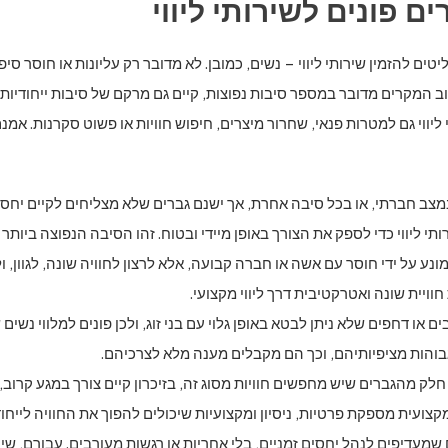
 פונים לשירותי ליווי
ים להזמין שירותי ליווי – נשים, כמובן. לא מדובר רק עליונות או חוסר סיפ
רוב המקרים מדובר במספר סיבות נפוצות, קיים גם מרקם של סיבות ייחודיות
וי גם למטרות פנאי, שחרור מיצרים, חיפוש חוויות או פשוט סקרנות. אמנם
מצב חברתי, או בכל סיבה אחרת, אך ישנם גברים שלא מצליחים לקיים יחסי 
יווי כדי לספק את הצורך באופן מיידי ובטוח. זהו הסיבה הנפוצה ביותר לפנ
ע על ידי חוסר עם אשה או חברה קבועה, אלא לרצון לחוויה שונה, לגוון, ו
ויית שונה ואטרקטיבית דרך ליווי מקצועי.
 או דחפים שלא ניתן לבטא באופן גלוי עם בני זוג, ולכן פונים למלווי נש
 גבוהות מציפיותיהם, וכך הם מקבלים מענה מלא לצרכיהם.
לק מהגברים שיש מחפשים חוויות מסוג זה, בזיכרון קיים צורך במגע קרוב,
ועית מספקת פרטיות, ניסיון ומקצועיות שיכולים להפוך את החוויה לייחודי
שמעדיפים לנהל יחסים זמניים, בלי אחריות או רגשות מעורבים. עבורם, שירו